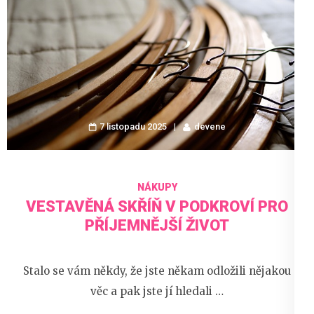
7 listopadu 2025
devene
NÁKUPY
VESTAVĚNÁ SKŘÍŇ V PODKROVÍ PRO
PŘÍJEMNĚJŠÍ ŽIVOT
Stalo se vám někdy, že jste někam odložili nějakou
věc a pak jste jí hledali …