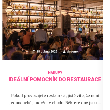
18 dubna 2025
devene
NÁKUPY
IDEÁLNÍ POMOCNÍK DO RESTAURACE
Pokud provozujete restauraci, jistě víte, že není
jednoduché ji udržet v chodu. Některé dny jsou …