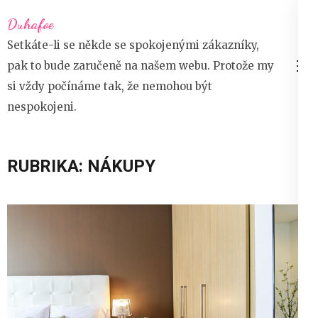
Přeskočit
Duhafoe
na
Setkáte-li se někde se spokojenými zákazníky,
obsah
pak to bude zaručeně na našem webu. Protože my
(stiskněte
si vždy počínáme tak, že nemohou být
Enter)
nespokojeni.
RUBRIKA:
NÁKUPY