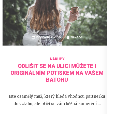
2 července 2025
devene
NÁKUPY
ODLIŠIT SE NA ULICI MŮŽETE I
ORIGINÁLNÍM POTISKEM NA VAŠEM
BATOHU
Jste osamělý muž, který hledá vhodnou partnerku
do vztahu, ale příčí se vám běžná komerční …