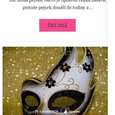
Mít doma pejska, tak to je opravdu veliká zábava,
protože pejsek donáší do rodiny a …
ČÍST CELÉ
5 ledna 2026
devene