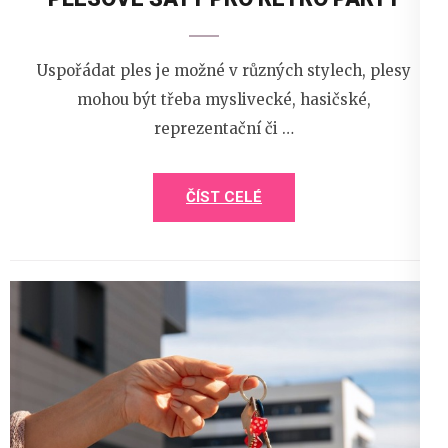
Uspořádat ples je možné v různých stylech, plesy
mohou být třeba myslivecké, hasičské,
reprezentační či …
ČÍST CELÉ