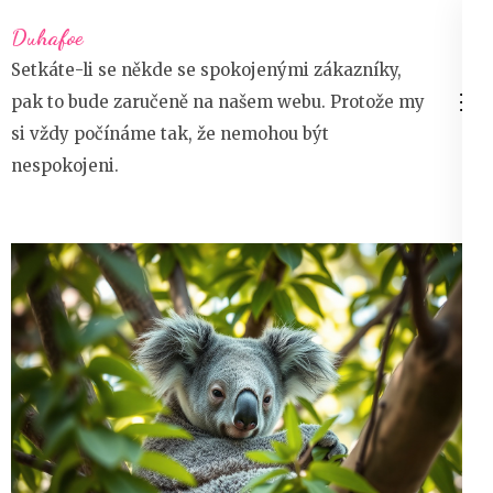
Přeskočit
Duhafoe
na
Setkáte-li se někde se spokojenými zákazníky,
obsah
pak to bude zaručeně na našem webu. Protože my
(stiskněte
si vždy počínáme tak, že nemohou být
Enter)
nespokojeni.