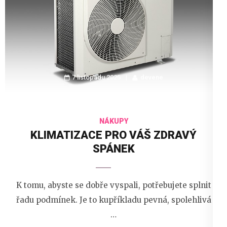
7 listopadu 2025
devene
NÁKUPY
KLIMATIZACE PRO VÁŠ ZDRAVÝ
SPÁNEK
K tomu, abyste se dobře vyspali, potřebujete splnit
řadu podmínek. Je to kupříkladu pevná, spolehlivá
…