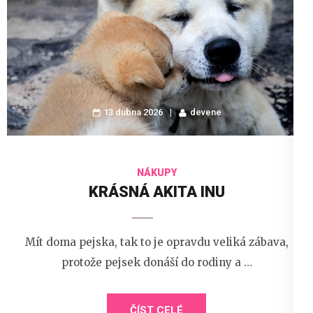
13 dubna 2026
devene
NÁKUPY
KRÁSNÁ AKITA INU
Mít doma pejska, tak to je opravdu veliká zábava,
protože pejsek donáší do rodiny a …
ČÍST CELÉ