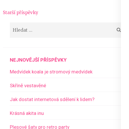
Navigace
Starší příspěvky
pro
Vyhledávání
příspěvky
NEJNOVĚJŠÍ PŘÍSPĚVKY
Medvídek koala je stromový medvídek
Skříně vestavěné
Jak dostat internetová sdělení k lidem?
Krásná akita inu
Plesové šaty pro retro party