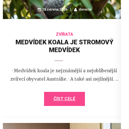
18 června 2026
devene
ZVÍŘATA
MEDVÍDEK KOALA JE STROMOVÝ
MEDVÍDEK
· Medvídek koala je nejznámější a nejoblíbenější
zvířecí obyvatel Austrálie. · A také asi nejlínější. …
ČÍST CELÉ