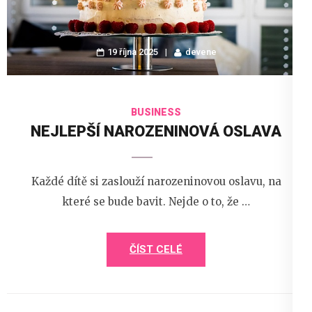
19 října 2025
devene
BUSINESS
NEJLEPŠÍ NAROZENINOVÁ OSLAVA
Každé dítě si zaslouží narozeninovou oslavu, na
které se bude bavit. Nejde o to, že …
ČÍST CELÉ