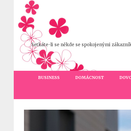
Přeskočit
na
obsah
(stiskněte
Enter)
Setkáte-li se někde se spokojenými zákazní
BUSINESS
DOMÁCNOST
DOV