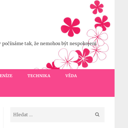
y počínáme tak, že nemohou být nespokojeni.
ENÍZE
TECHNIKA
VĚDA
Vyhledávání