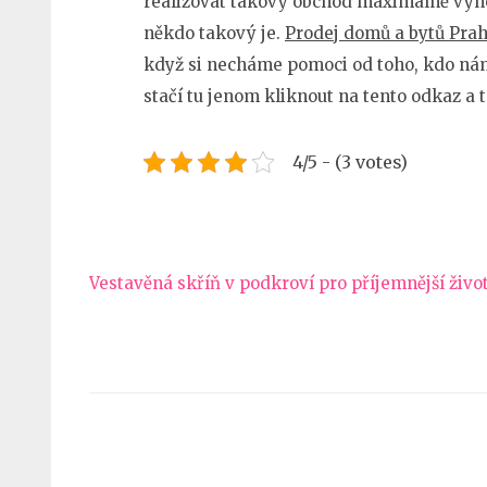
realizovat takový obchod maximálně výhod
někdo takový je.
Prodej domů a bytů Prah
když si necháme pomoci od toho, kdo nám
stačí tu jenom kliknout na tento odkaz a
4/5 - (3 votes)
Navigace
Vestavěná skříň v podkroví pro příjemnější živo
pro
příspěvek