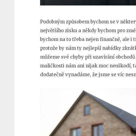
Podobným způsobem bychom se v některý
největšího zisku a někdy bychom pro změn
bychom na to třeba nejen finančně, ale i t
protože by nám ty nejlepší nabídky zkrát
můžeme své chyby při uzavírání obchodů 
maličkosti nám ani nijak moc neuškodí, t
dodatečně vynadáme, že jsme se víc nesnaž