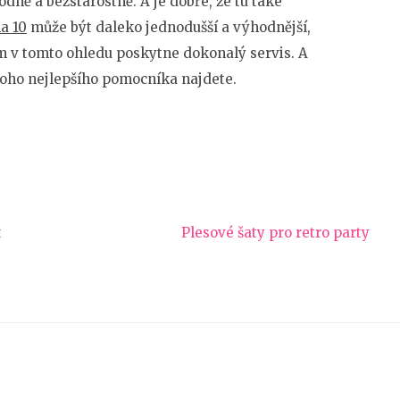
ně a bezstarostně. A je dobře, že tu také
a 10
může být daleko jednodušší a výhodnější,
 v tomto ohledu poskytne dokonalý servis. A
 toho nejlepšího pomocníka najdete.
t
Plesové šaty pro retro party