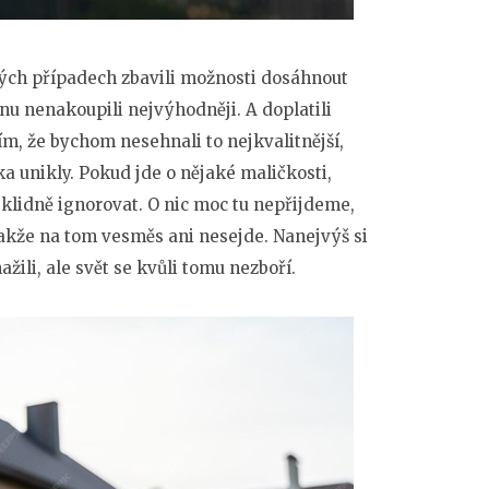
ch případech zbavili možnosti dosáhnout
u nenakoupili nejvýhodněji. A doplatili
ím, že bychom nesehnali to nejkvalitnější,
ka unikly.
Pokud jde o nějaké maličkosti,
klidně ignorovat. O nic moc tu nepřijdeme,
akže na tom vesměs ani nesejde. Nanejvýš si
ili, ale svět se kvůli tomu nezboří.