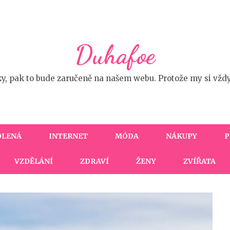
Duhafoe
ky, pak to bude zaručeně na našem webu. Protože my si vžd
OLENÁ
INTERNET
MÓDA
NÁKUPY
P
VZDĚLÁNÍ
ZDRAVÍ
ŽENY
ZVÍŘATA