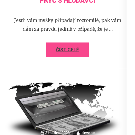
PRYČ S HLODAVCI
Jestli vám myšky připadají roztomilé, pak vám
dám za pravdu jedině v případě, že je …
ČÍST CELÉ
31 ledna 2023
devene