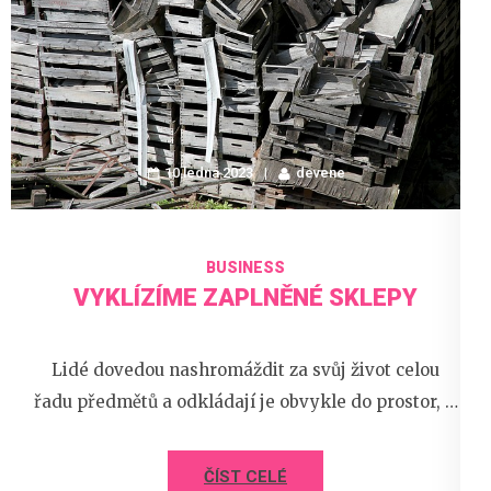
10 ledna 2023
devene
BUSINESS
VYKLÍZÍME ZAPLNĚNÉ SKLEPY
Lidé dovedou nashromáždit za svůj život celou
řadu předmětů a odkládají je obvykle do prostor, …
ČÍST CELÉ