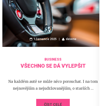
1 července 2025
devene
BUSINESS
VŠECHNO SE DÁ VYLEPŠIT
Na každém autě se může něco porouchat. I na tom
nejnovějším a nejudržovanějším, o starších …
ČÍST CELÉ