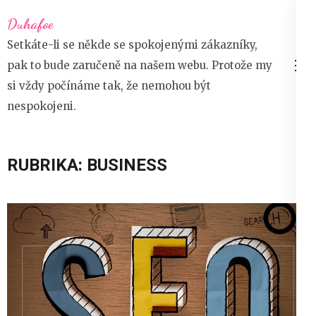
Přeskočit
Duhafoe
na
Setkáte-li se někde se spokojenými zákazníky,
obsah
pak to bude zaručeně na našem webu. Protože my
(stiskněte
si vždy počínáme tak, že nemohou být
Enter)
nespokojeni.
RUBRIKA:
BUSINESS