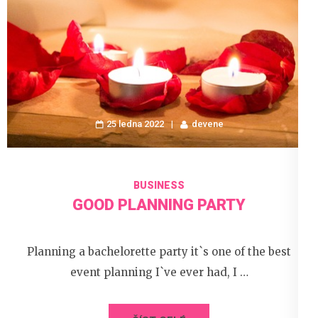
25 ledna 2022
devene
BUSINESS
GOOD PLANNING PARTY
Navigace
Starší příspěvky
Planning a bachelorette party it`s one of the best
pro
Vyhledávání
event planning I`ve ever had, I …
příspěvky