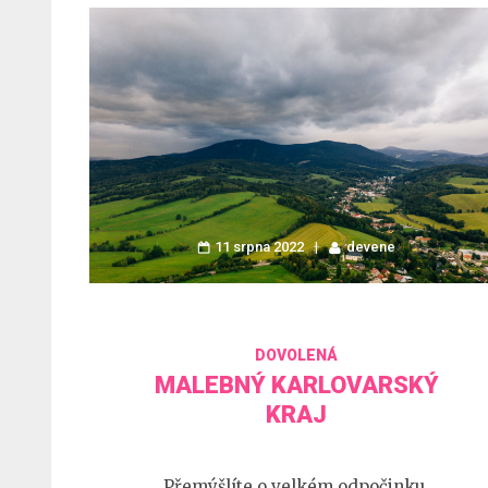
11 srpna 2022
devene
DOVOLENÁ
MALEBNÝ KARLOVARSKÝ
KRAJ
Přemýšlíte o velkém odpočinku,