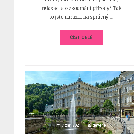
relaxaci a o zkoumání přírody? Tak
to jste narazili na správný …
ČÍST CELÉ
7 září 2021
devene