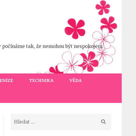
y počínáme tak, že nemohou být nespokojeni.
ENÍZE
TECHNIKA
VĚDA
Vyhledávání