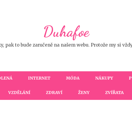
Duhafoe
ky, pak to bude zaručeně na našem webu. Protože my si vžd
OLENÁ
INTERNET
MÓDA
NÁKUPY
P
VZDĚLÁNÍ
ZDRAVÍ
ŽENY
ZVÍŘATA