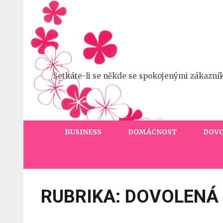
Přeskočit
na
obsah
(stiskněte
Enter)
Setkáte-li se někde se spokojenými zákazní
BUSINESS
DOMÁCNOST
DOV
RUBRIKA:
DOVOLENÁ