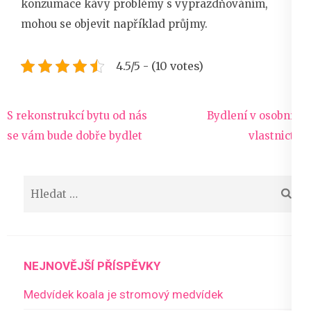
konzumace kávy problémy s vyprazdňováním,
mohou se objevit například průjmy.
4.5/5 - (10 votes)
Navigace
S rekonstrukcí bytu od nás
Bydlení v osobním
pro
se vám bude dobře bydlet
vlastnictví
příspěvek
Vyhledávání
NEJNOVĚJŠÍ PŘÍSPĚVKY
Medvídek koala je stromový medvídek