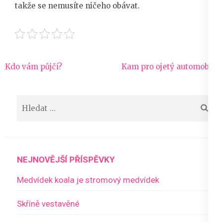
takže se nemusíte ničeho obávat.
Navigace
Kdo vám půjčí?
Kam pro ojetý automobil?
pro
příspěvek
Vyhledávání
NEJNOVĚJŠÍ PŘÍSPĚVKY
Medvídek koala je stromový medvídek
Skříně vestavěné