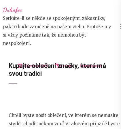
Přeskočit
Duhafoe
na
Setkáte-li se někde se spokojenými zákazníky,
obsah
pak to bude zaručeně na našem webu. Protože my
(stiskněte
si vždy počínáme tak, že nemohou být
Enter)
nespokojeni.
Kupujte oblečení značky, která má
13 května 2025
devene
Nezařazené
svou tradici
Chtěli byste nosit oblečení, ve kterém se nemusíte
stydět chodit někam ven? V takovém případě byste