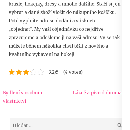
brusle, hokejky, dresy a mnoho dalšího. Stačí si jen
vybrat a dané zboží vložit do nákupního košíčku.
Poté vyplníte adresu dodání a stisknete
„objednat“. My vaší objednávku co nejdříve
zpracujeme a odešleme ji na vaši adresu! Vy se tak
můžete během několika chvil těšit z nového a
kvalitního vybavení na hokej!
3.2/5 - (4 votes)
Navigace
Bydlení v osobním
Lázně a pivo dohromady
pro
vlastnictví
příspěvek
Vyhledávání