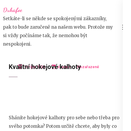
Přeskočit
Duhafoe
na
Setkáte-li se někde se spokojenými zákazníky,
obsah
pak to bude zaručeně na našem webu. Protože my
(stiskněte
si vždy počínáme tak, že nemohou být
Enter)
nespokojeni.
Kvalitní hokejové kalhoty
14 října 2024
devene
Nezařazené
Sháníte hokejové kalhoty pro sebe nebo třeba pro
svého potomka? Potom určitě chcete, aby byly co