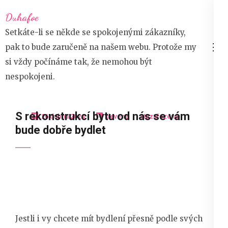
Přeskočit
Duhafoe
na
Setkáte-li se někde se spokojenými zákazníky,
obsah
pak to bude zaručeně na našem webu. Protože my
(stiskněte
si vždy počínáme tak, že nemohou být
Enter)
nespokojeni.
S rekonstrukcí bytu od nás se vám
26 dubna 2024
devene
Nezařazené
bude dobře bydlet
Jestli i vy chcete mít bydlení přesně podle svých