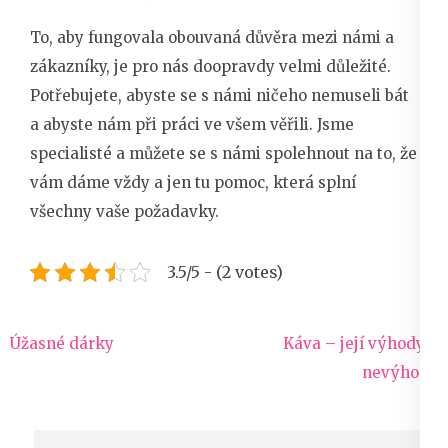
To, aby fungovala obouvaná důvěra mezi námi a
zákazníky, je pro nás doopravdy velmi důležité.
Potřebujete, abyste se s námi ničeho nemuseli bát
a abyste nám při práci ve všem věřili. Jsme
specialisté a můžete se s námi spolehnout na to, že
vám dáme vždy a jen tu pomoc, která splní
všechny vaše požadavky.
3.5/5 - (2 votes)
Navigace
Úžasné dárky
Káva – její výhody a
pro
nevýhody
příspěvek
Vyhledávání