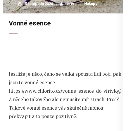
15 listopadu 2020
devene
Nákupy
Vonné esence
Jestliže je něco, čeho se velká spousta lidí bojí, pak
jsou to vonné esence
https://www.chlorito.cz/vonne-esence-do-virivky/
.
Z něčeho takového ale nemusíte mít strach. Proč?
Takové vonné esence vás skutečně mohou
překvapit a to pouze pozitivně.