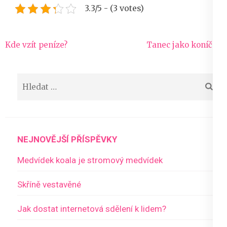
3.3/5 - (3 votes)
Navigace
Kde vzít peníze?
Tanec jako koníček
pro
příspěvek
Vyhledávání
NEJNOVĚJŠÍ PŘÍSPĚVKY
Medvídek koala je stromový medvídek
Skříně vestavěné
Jak dostat internetová sdělení k lidem?