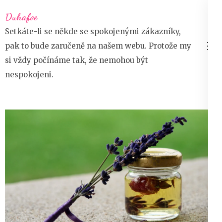
Přeskočit
Duhafoe
na
Setkáte-li se někde se spokojenými zákazníky,
obsah
pak to bude zaručeně na našem webu. Protože my
(stiskněte
si vždy počínáme tak, že nemohou být
Enter)
nespokojeni.