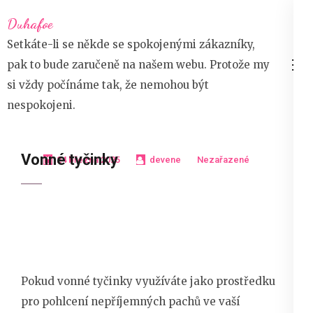
Přeskočit
Duhafoe
na
Setkáte-li se někde se spokojenými zákazníky,
obsah
pak to bude zaručeně na našem webu. Protože my
(stiskněte
si vždy počínáme tak, že nemohou být
Enter)
nespokojeni.
Vonné tyčinky
24 března 2025
devene
Nezařazené
Pokud vonné tyčinky využíváte jako prostředku
pro pohlcení nepříjemných pachů ve vaší