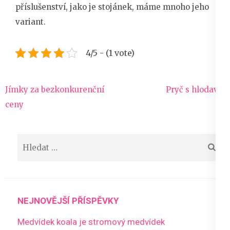
příslušenství, jako je stojánek, máme mnoho jeho
variant.
4/5 - (1 vote)
Navigace
Jímky za bezkonkurenční
Pryč s hlodavci
pro
ceny
příspěvek
Vyhledávání
NEJNOVĚJŠÍ PŘÍSPĚVKY
Medvídek koala je stromový medvídek