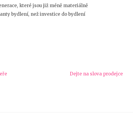
enerace, které jsou již méně materiálně
ianty bydlení, než investice do bydlení
veře
Dejte na slova prodejce