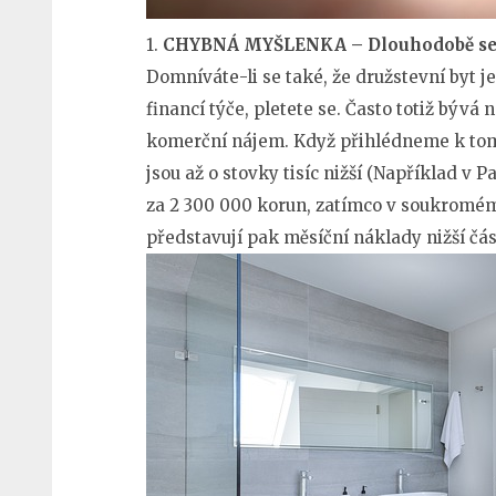
1.
CHYBNÁ MYŠLENKA – Dlouhodobě se d
Domníváte-li se také, že družstevní byt 
financí týče, pletete se. Často totiž bývá 
komerční nájem. Když přihlédneme k tomu
jsou až o stovky tisíc nižší (Například v 
za 2 300 000 korun, zatímco v soukromém 
představují pak měsíční náklady nižší čás