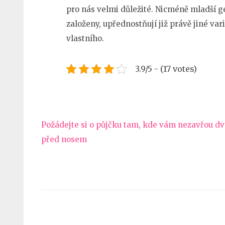
pro nás velmi důležité. Nicméně mladší g
založeny, upřednostňují již právě jiné var
vlastního.
3.9/5 - (17 votes)
Navigace
Požádejte si o půjčku tam, kde vám nezavřou d
pro
před nosem
příspěvek