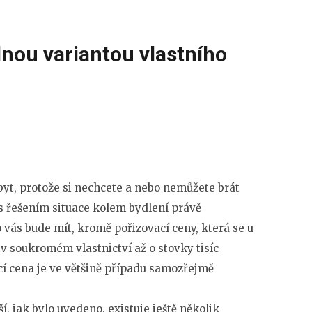
dnou variantou vlastního
byt, protože si nechcete a nebo nemůžete brát
ás řešením situace kolem bydlení právě
 vás bude mít, kromě pořizovací ceny, která se u
 v soukromém vlastnictví až o stovky tisíc
ací cena je ve většině případu samozřejmě
ší, jak bylo uvedeno, existuje ještě několik