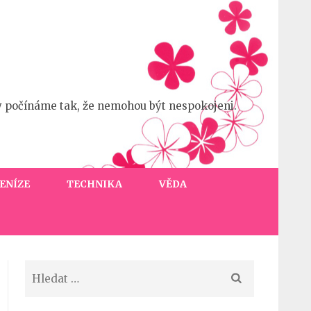
y počínáme tak, že nemohou být nespokojeni.
ENÍZE
TECHNIKA
VĚDA
Vyhledávání