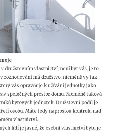
 moje
v družstevním vlastnictví, není byt váš, je to
 v rozhodování má družstvo, nicméně vy tak
 který vás opravňuje k užívání jednotky jako
rav společných prostor domu. Nicméně taková
tníků bytových jednotek. Družstevní podíl je
třetí osobu. Máte tedy naprostou kontrolu nad
omém vlastnictví.
ých lidí je jasné, že osobní vlastnictví bytu je