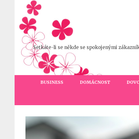
Přeskočit
na
obsah
(stiskněte
Enter)
Setkáte-li se někde se spokojenými zákazní
BUSINESS
DOMÁCNOST
DOV