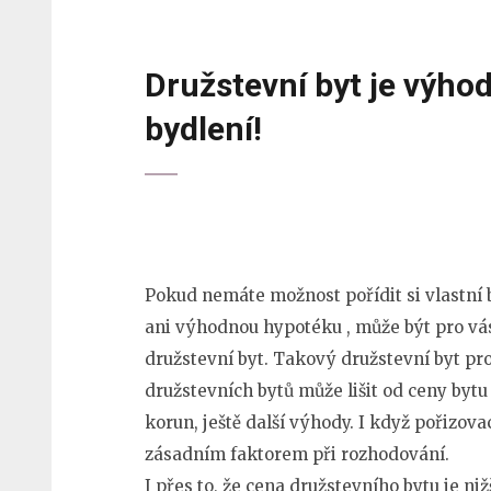
Družstevní byt je výho
bydlení!
Pokud nemáte možnost pořídit si vlastní 
ani výhodnou hypotéku
, může být pro v
družstevní byt. Takový družstevní byt pro
družstevních bytů může lišit od ceny bytu
korun, ještě další výhody. I když pořizov
zásadním faktorem při rozhodování.
I přes to, že cena družstevního bytu je niž