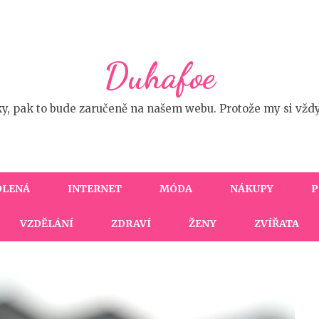
Duhafoe
ky, pak to bude zaručeně na našem webu. Protože my si vžd
OLENÁ
INTERNET
MÓDA
NÁKUPY
P
VZDĚLÁNÍ
ZDRAVÍ
ŽENY
ZVÍŘATA