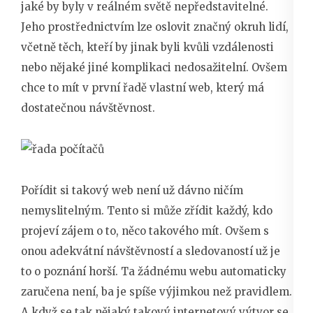
jaké by byly v reálném světě nepředstavitelné.
Jeho prostřednictvím lze oslovit značný okruh lidí,
včetně těch, kteří by jinak byli kvůli vzdálenosti
nebo nějaké jiné komplikaci nedosažitelní. Ovšem
chce to mít v první řadě vlastní web, který má
dostatečnou návštěvnost.
Pořídit si takový web není už dávno ničím
nemyslitelným. Tento si může zřídit každý, kdo
projeví zájem o to, něco takového mít. Ovšem s
onou adekvátní návštěvností a sledovaností už je
to o poznání horší. Ta žádnému webu automaticky
zaručena není, ba je spíše výjimkou než pravidlem.
A když se tak nějaký takový internetový výtvor se