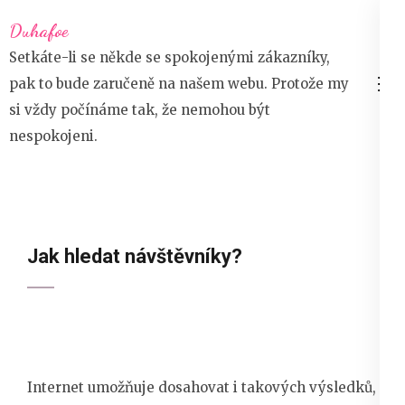
Přeskočit
Duhafoe
na
Setkáte-li se někde se spokojenými zákazníky,
obsah
pak to bude zaručeně na našem webu. Protože my
(stiskněte
si vždy počínáme tak, že nemohou být
Enter)
nespokojeni.
23 října 2020
devene
Internet
Jak hledat návštěvníky?
Internet umožňuje dosahovat i takových výsledků,