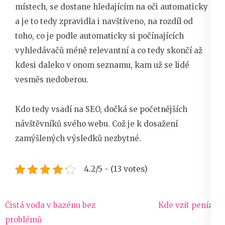
místech, se dostane hledajícím na oči automaticky
a je to tedy zpravidla i navštíveno, na rozdíl od
toho, co je podle automaticky si počínajících
vyhledávačů méně relevantní a co tedy skončí až
kdesi daleko v onom seznamu, kam už se lidé
vesměs nedoberou.
Kdo tedy vsadí na SEO, dočká se početnějších
návštěvníků svého webu. Což je k dosažení
zamýšlených výsledků nezbytné.
4.2/5 - (13 votes)
Navigace
Čistá voda v bazénu bez
Kde vzít peníze?
pro
problémů