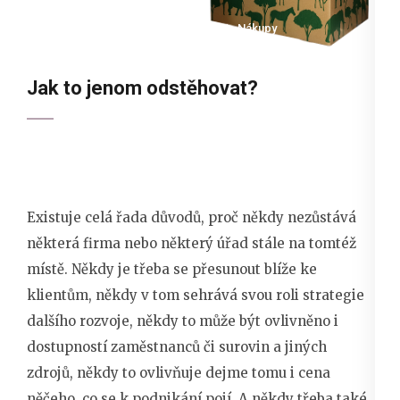
21 ledna 2023
devene
Nákupy
Jak to jenom odstěhovat?
Existuje celá řada důvodů, proč někdy nezůstává
některá firma nebo některý úřad stále na tomtéž
místě. Někdy je třeba se přesunout blíže ke
klientům, někdy v tom sehrává svou roli strategie
dalšího rozvoje, někdy to může být ovlivněno i
dostupností zaměstnanců či surovin a jiných
zdrojů, někdy to ovlivňuje dejme tomu i cena
něčeho, co se k podnikání pojí. A někdy třeba také