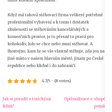
může kdekdo spolehnout.
Když má taková stěhovací firma veškeré potřebné
profesionální vybavení a k tomu i dostatek
zkušeností se stěhováním kancelářských a
komerčních prostor, je to přesně ta pravá pro
kohokoliv, kdo se chce nebo musí stěhovat. A
lhostejno, kam že se vše vlastně stěhuje, zda jen na
jiné místo v našem hlavním městě, jinam po České
republice nebo klidně i do zahraničí.
4.7/5 - (8 votes)
Navigace
Jak si poradit s toxickými
Optimalizace e-shopům
pro
lidmi?
pomáhá