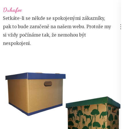
Přeskočit
Duhafoe
na
Setkáte-li se někde se spokojenými zákazníky,
obsah
pak to bude zaručeně na našem webu. Protože my
(stiskněte
si vždy počínáme tak, že nemohou být
Enter)
nespokojeni.