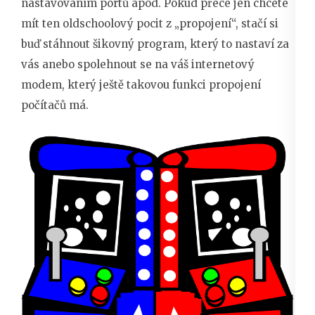
nastavováním portů apod. Pokud přece jen chcete
mít ten oldschoolový pocit z „propojení“, stačí si
buď stáhnout šikovný program, který to nastaví za
vás anebo spolehnout se na váš internetový
modem, který ještě takovou funkci propojení
počítačů má.