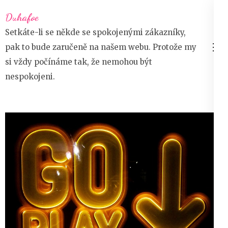
Přeskočit
Duhafoe
na
Setkáte-li se někde se spokojenými zákazníky,
obsah
pak to bude zaručeně na našem webu. Protože my
(stiskněte
si vždy počínáme tak, že nemohou být
Enter)
nespokojeni.