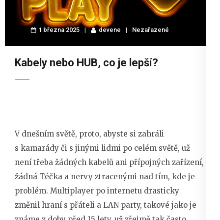
1 března 2025
devene
Nezařazené
Kabely nebo HUB, co je lepší?
V dnešním světě, proto, abyste si zahráli
s kamarády či s jinými lidmi po celém světě, už
není třeba žádných kabelů ani přípojných zařízení,
žádná Téčka a nervy ztracenými nad tím, kde je
problém. Multiplayer po internetu drasticky
změnil hraní s přáteli a LAN party, takové jako je
známe z doby před 15 lety, už zřejmě tak často