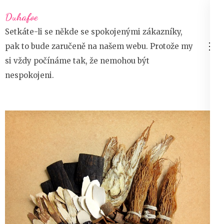
Přeskočit
Duhafoe
na
Setkáte-li se někde se spokojenými zákazníky,
obsah
pak to bude zaručeně na našem webu. Protože my
(stiskněte
si vždy počínáme tak, že nemohou být
Enter)
nespokojeni.