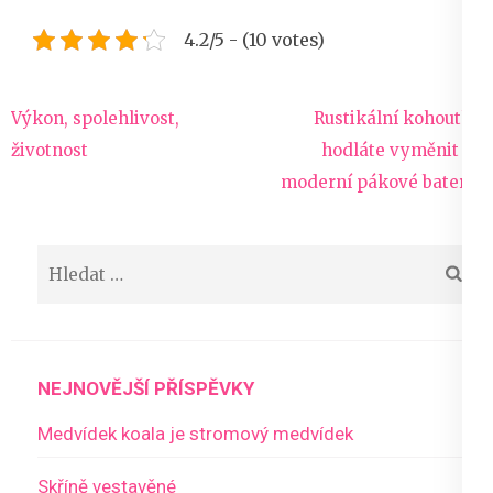
4.2/5 - (10 votes)
Navigace
Výkon, spolehlivost,
Rustikální kohoutky
pro
životnost
hodláte vyměnit za
příspěvek
moderní pákové baterie
Vyhledávání
NEJNOVĚJŠÍ PŘÍSPĚVKY
Medvídek koala je stromový medvídek
Skříně vestavěné