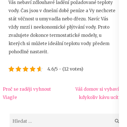
Vás nebaví zdlouhavé ladění požadované teploty
vody. Čas jsou v dnešní době peníze a Vy nechcete
stát věčnost u umyvadla nebo dřezu. Navíc Vás
vždy mrzí i neekonomické plýtvání vody. Proto
zvažujete dokonce termostatické modely, u
kterých si můžete ideální teplotu vody předem
pohodlně nastavit.
4.6/5 - (12 votes)
Navigace
Proč se raději vyhnout
Váš domov si vybavíte,
pro
Viagře
kdykoliv kávu ucítíte
příspěvek
Vyhledávání