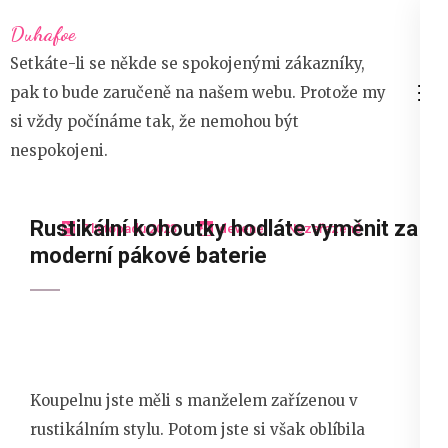
Přeskočit
Duhafoe
na
Setkáte-li se někde se spokojenými zákazníky,
obsah
pak to bude zaručeně na našem webu. Protože my
(stiskněte
si vždy počínáme tak, že nemohou být
Enter)
nespokojeni.
Rustikální kohoutky hodláte vyměnit za
7 listopadu 2023
devene
Nezařazené
moderní pákové baterie
Koupelnu jste měli s manželem zařízenou v
rustikálním stylu. Potom jste si však oblíbila