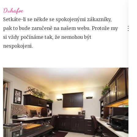
Přeskočit
Duhafoe
na
Setkáte-li se někde se spokojenými zákazníky,
obsah
pak to bude zaručeně na našem webu. Protože my
(stiskněte
si vždy počínáme tak, že nemohou být
Enter)
nespokojeni.