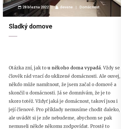
28 března 2022
devene
Domácnost
Sladký domove
Otázka zní, jak to
u někoho doma vypadá
. Vždy se
člověk rád vrací do uklizené domácnosti. Ale ouvej,
někdo může namítnout, že jsem začal o domově a
skončil u domácnosti. Já se domnívám, že je to
skoro totéž. Vždyť jaká je domácnost, takoví jsou i
její členové. Pro příklady nemusíme chodit daleko,
ale uvádět si je zde nebudeme, abychom se pak
nemuseli někde někomu zodpovídat. Prostě to