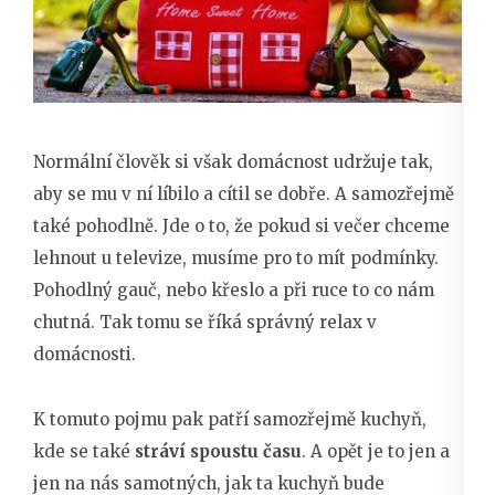
Normální člověk si však domácnost udržuje tak,
aby se mu v ní líbilo a cítil se dobře. A samozřejmě
také pohodlně. Jde o to, že pokud si večer chceme
lehnout u televize, musíme pro to mít podmínky.
Pohodlný gauč, nebo křeslo a při ruce to co nám
chutná. Tak tomu se říká správný relax v
domácnosti.
K tomuto pojmu pak patří samozřejmě kuchyň,
kde se také
stráví spoustu času
. A opět je to jen a
jen na nás samotných, jak ta kuchyň bude