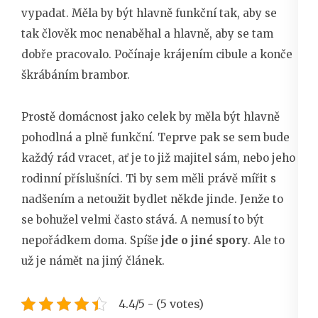
vypadat. Měla by být hlavně funkční tak, aby se
tak člověk moc nenaběhal a hlavně, aby se tam
dobře pracovalo. Počínaje krájením cibule a konče
škrábáním brambor.
Prostě domácnost jako celek by měla být hlavně
pohodlná a plně funkční. Teprve pak se sem bude
každý rád vracet, ať je to již majitel sám, nebo jeho
rodinní příslušníci. Ti by sem měli právě mířit s
nadšením a netoužit bydlet někde jinde. Jenže to
se bohužel velmi často stává. A nemusí to být
nepořádkem doma. Spíše
jde o jiné spory
. Ale to
už je námět na jiný článek.
4.4/5 - (5 votes)