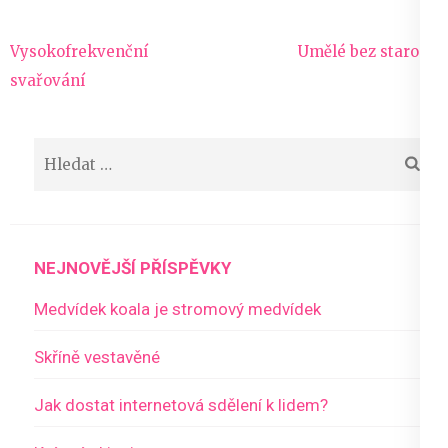
Navigace
Vysokofrekvenční
Umělé bez starostí
pro
svařování
příspěvek
Vyhledávání
NEJNOVĚJŠÍ PŘÍSPĚVKY
Medvídek koala je stromový medvídek
Skříně vestavěné
Jak dostat internetová sdělení k lidem?