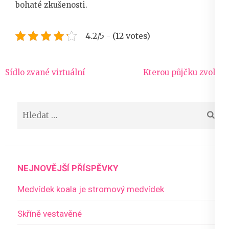
bohaté zkušenosti.
4.2/5 - (12 votes)
Navigace
Sídlo zvané virtuální
Kterou půjčku zvolit?
pro
příspěvek
Vyhledávání
NEJNOVĚJŠÍ PŘÍSPĚVKY
Medvídek koala je stromový medvídek
Skříně vestavěné