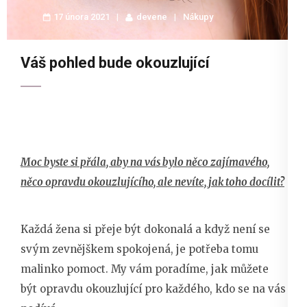
17 února 2021
devene
Nákupy
Váš pohled bude okouzlující
Moc byste si přála, aby na vás bylo něco zajímavého,
něco opravdu okouzlujícího, ale nevíte, jak toho docílit?
Každá žena si přeje být dokonalá a když není se
svým zevnějškem spokojená, je potřeba tomu
malinko pomoct. My vám poradíme, jak můžete
být opravdu okouzlující pro každého, kdo se na vás