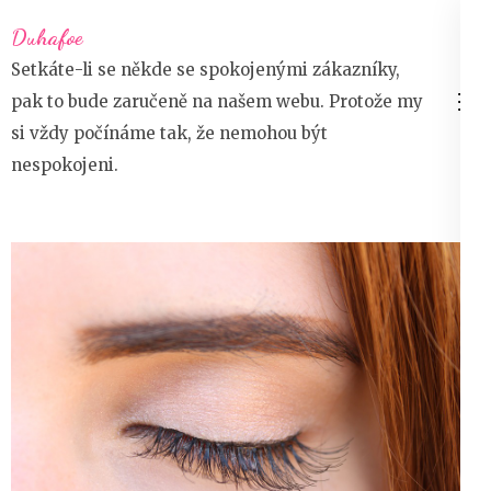
Přeskočit
Duhafoe
na
Setkáte-li se někde se spokojenými zákazníky,
obsah
pak to bude zaručeně na našem webu. Protože my
(stiskněte
si vždy počínáme tak, že nemohou být
Enter)
nespokojeni.