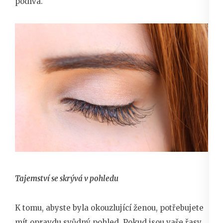
podívá.
Tajemství se skrývá v pohledu
K tomu, abyste byla okouzlující ženou, potřebujete
mít opravdu svůdný pohled. Pokud jsou vaše řasy