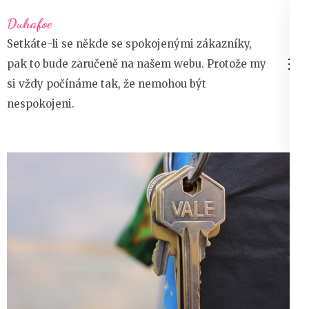
Přeskočit
Duhafoe
na
Setkáte-li se někde se spokojenými zákazníky,
obsah
pak to bude zaručeně na našem webu. Protože my
(stiskněte
si vždy počínáme tak, že nemohou být
Enter)
nespokojeni.