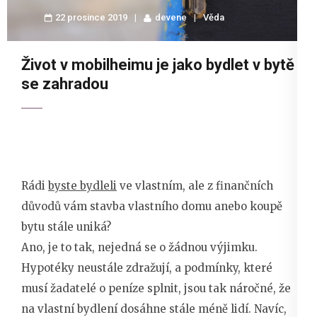
22 prosince 2019
devene
Věda
Život v mobilheimu je jako bydlet v bytě
se zahradou
Rádi
byste bydleli
ve vlastním, ale z finančních
důvodů vám stavba vlastního domu anebo koupě
bytu stále uniká?
Ano, je to tak, nejedná se o žádnou výjimku.
Hypotéky neustále zdražují, a podmínky, které
musí žadatelé o peníze splnit, jsou tak náročné, že
na vlastní bydlení dosáhne stále méně lidí. Navíc,