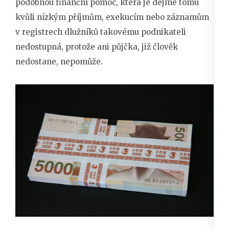
podobnou finanční pomoc, která je dejme tomu
kvůli nízkým příjmům, exekucím nebo záznamům
v registrech dlužníků takovému podnikateli
nedostupná, protože ani půjčka, již člověk
nedostane, nepomůže.