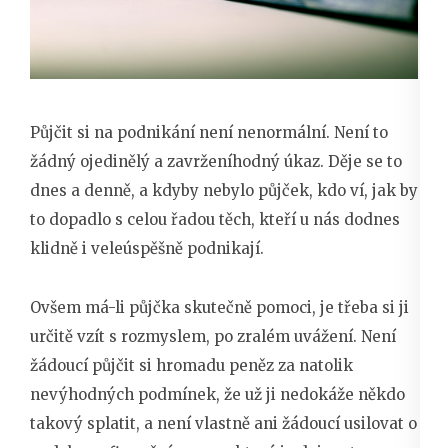
Půjčit si na podnikání není nenormální. Není to
žádný ojedinělý a zavrženíhodný úkaz. Děje se to
dnes a denně, a kdyby nebylo půjček, kdo ví, jak by
to dopadlo s celou řadou těch, kteří u nás dodnes
klidně i veleúspěšně podnikají.
Ovšem má-li půjčka skutečně pomoci, je třeba si ji
určitě vzít s rozmyslem, po zralém uvážení. Není
žádoucí půjčit si hromadu peněz za natolik
nevýhodných podmínek, že už ji nedokáže někdo
takový splatit, a není vlastně ani žádoucí usilovat o