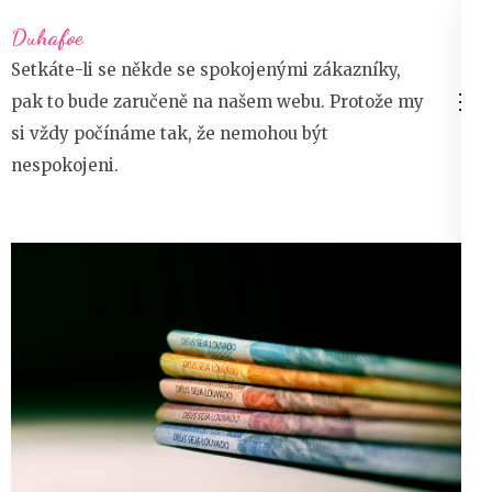
Přeskočit
Duhafoe
na
Setkáte-li se někde se spokojenými zákazníky,
obsah
pak to bude zaručeně na našem webu. Protože my
(stiskněte
si vždy počínáme tak, že nemohou být
Enter)
nespokojeni.