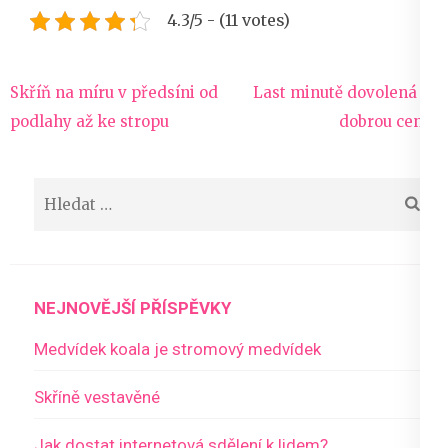
4.3/5 - (11 votes)
Navigace
Skříň na míru v předsíni od
Last minutě dovolená za
pro
podlahy až ke stropu
dobrou cenu?
příspěvek
Vyhledávání
NEJNOVĚJŠÍ PŘÍSPĚVKY
Medvídek koala je stromový medvídek
Skříně vestavěné
Jak dostat internetová sdělení k lidem?