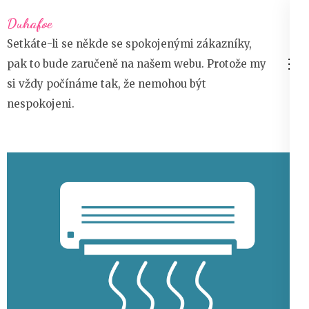
Přeskočit
Duhafoe
na
Setkáte-li se někde se spokojenými zákazníky,
obsah
pak to bude zaručeně na našem webu. Protože my
(stiskněte
si vždy počínáme tak, že nemohou být
Enter)
nespokojeni.