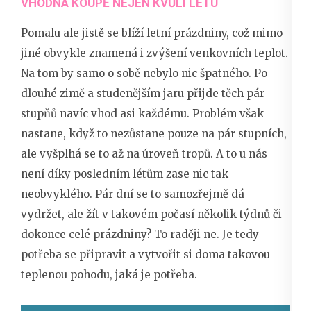
VHODNÁ KOUPĚ NEJEN KVŮLI LÉTU
Pomalu ale jistě se blíží letní prázdniny, což mimo
jiné obvykle znamená i zvýšení venkovních teplot.
Na tom by samo o sobě nebylo nic špatného. Po
dlouhé zimě a studenějším jaru přijde těch pár
stupňů navíc vhod asi každému. Problém však
nastane, když to nezůstane pouze na pár stupních,
ale vyšplhá se to až na úroveň tropů. A to u nás
není díky posledním létům zase nic tak
neobvyklého. Pár dní se to samozřejmě dá
vydržet, ale žít v takovém počasí několik týdnů či
dokonce celé prázdniny? To raději ne. Je tedy
potřeba se připravit a vytvořit si doma takovou
teplenou pohodu, jaká je potřeba.