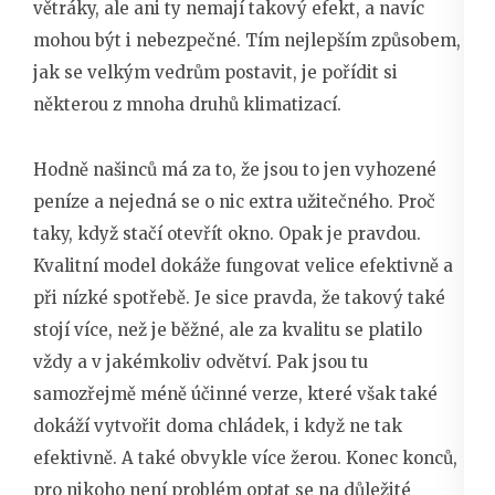
větráky, ale ani ty nemají takový efekt, a navíc
mohou být i nebezpečné. Tím nejlepším způsobem,
jak se velkým vedrům postavit, je pořídit si
některou z mnoha druhů klimatizací.
Hodně našinců má za to, že jsou to jen vyhozené
peníze a nejedná se o nic extra užitečného. Proč
taky, když stačí otevřít okno. Opak je pravdou.
Kvalitní model dokáže fungovat velice efektivně a
při nízké spotřebě. Je sice pravda, že takový také
stojí více, než je běžné, ale za kvalitu se platilo
vždy a v jakémkoliv odvětví. Pak jsou tu
samozřejmě méně účinné verze, které však také
dokáží vytvořit doma chládek, i když ne tak
efektivně. A také obvykle více žerou. Konec konců,
pro nikoho není problém optat se na důležité