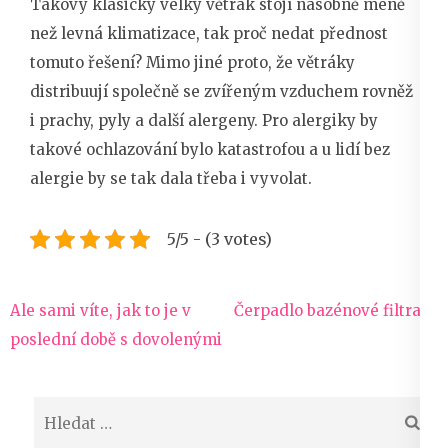
Takový klasický velký větrák stojí násobně méně
než levná klimatizace, tak proč nedat přednost
tomuto řešení? Mimo jiné proto, že větráky
distribuují společně se zvířeným vzduchem rovněž
i prachy, pyly a další alergeny. Pro alergiky by
takové ochlazování bylo katastrofou a u lidí bez
alergie by se tak dala třeba i vyvolat.
5/5 - (3 votes)
Navigace
Ale sami víte, jak to je v
Čerpadlo bazénové filtrace
pro
poslední době s dovolenými
příspěvek
Vyhledávání