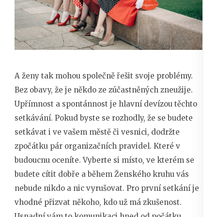
A ženy tak mohou společně řešit svoje problémy.
Bez obavy, že je někdo ze zúčastněných zneužije.
Upřímnost a spontánnost je hlavní devízou těchto
setkávání. Pokud byste se rozhodly, že se budete
setkávat i ve vašem městě či vesnici, dodržte
zpočátku pár organizačních pravidel. Které v
budoucnu oceníte. Vyberte si místo, ve kterém se
budete cítit dobře a během Ženského kruhu vás
nebude nikdo a nic vyrušovat. Pro první setkání je
vhodné přizvat někoho, kdo už má zkušenost.
Usnadní vám to komunikaci hned od počátku.