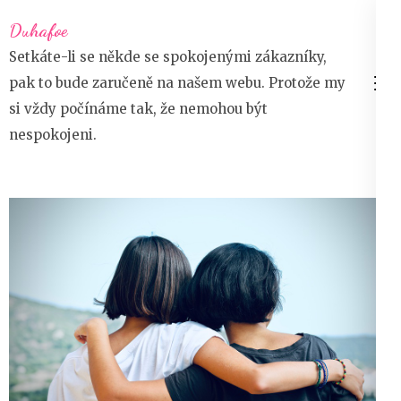
Přeskočit
Duhafoe
na
Setkáte-li se někde se spokojenými zákazníky,
obsah
pak to bude zaručeně na našem webu. Protože my
(stiskněte
si vždy počínáme tak, že nemohou být
Enter)
nespokojeni.