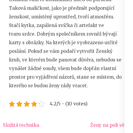
Taková maličkost, jako je předmět podporující
ženskost, umístěný uprostřed, tvoří atmosféru.
Stačí kytka, zapálená svíčka či artefakt ve
tvaru srdce. Dobrým společníkem rovněž bývají
karty s obrázky. Na kterých je vyobrazeno určité
poslání. Pokud se vám podaří vytvořit Ženský
kruh, ve kterém bude panovat důvěra, nebudou se
vynášet žádné soudy, všem bude dopřán vlastní
prostor pro vyjádření názorů, stane se místem, do
kterého se budou ženy rády vracet.
4.2/5 - (10 votes)
Navigace
Složitá technika
Ženy na poli vědy